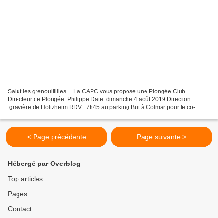
Salut les grenouillllles… La CAPC vous propose une Plongée Club
Directeur de Plongée :Philippe Date :dimanche 4 août 2019 Direction
:gravière de Holtzheim RDV : 7h45 au parking But à Colmar pour le co-
voiturage ; ou 8h20 à la gravière Distribution des...
< Page précédente
Page suivante >
Hébergé par Overblog
Top articles
Pages
Contact