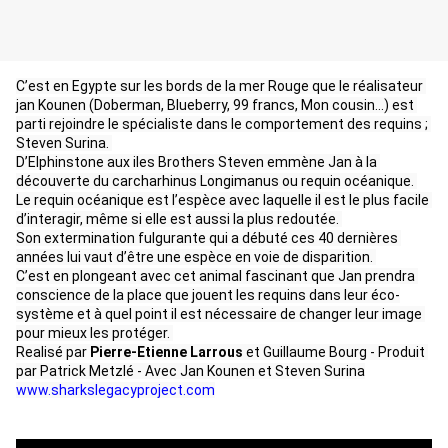
C’est en Egypte sur les bords de la mer Rouge que le réalisateur 
jan Kounen (Doberman, Blueberry, 99 francs, Mon cousin…) est 
parti rejoindre le spécialiste dans le comportement des requins ; 
Steven Surina. 
D’Elphinstone aux iles Brothers Steven emmène Jan à la 
découverte du carcharhinus Longimanus ou requin océanique. 
Le requin océanique est l’espèce avec laquelle il est le plus facile 
d’interagir, même si elle est aussi la plus redoutée. 
Son extermination fulgurante qui a débuté ces 40 dernières 
années lui vaut d’être une espèce en voie de disparition. 
C’est en plongeant avec cet animal fascinant que Jan prendra 
conscience de la place que jouent les requins dans leur éco-
système et à quel point il est nécessaire de changer leur image 
pour mieux les protéger. 
Realisé par 
Pierre-Etienne Larrous
 et Guillaume Bourg - Produit 
par Patrick Metzlé - Avec Jan Kounen et Steven Surina
www.sharkslegacyproject.com