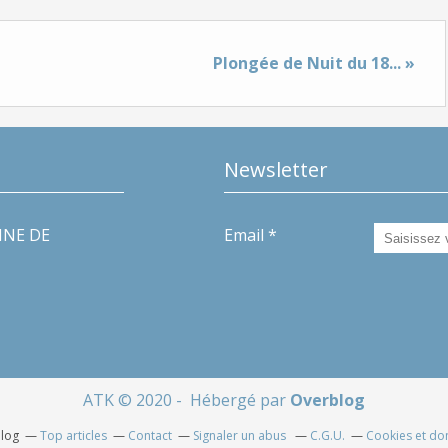
Plongée de Nuit du 18... »
Newsletter
INE DE
Email
ATK © 2020 - Hébergé par
Overblog
blog
Top articles
Contact
Signaler un abus
C.G.U.
Cookies et do